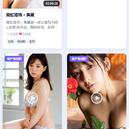
02:00:28
霓虹猎场·典藏
霓虹猎场·典藏是一部以冒险为核
心的影视作品，围绕危机、反转与
人物成长展开，整体节奏紧凑，值
9.8万
3998
得推荐观看。
日韩
电视剧
冒险
国产电视剧
国产电视剧