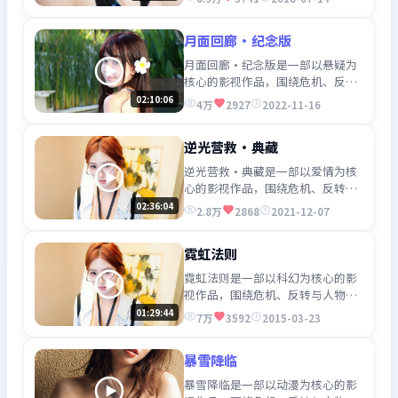
观看。
月面回廊·纪念版
月面回廊·纪念版是一部以悬疑为
核心的影视作品，围绕危机、反转
与人物成长展开，整体节奏紧凑，
02:10:06
4万
2927
2022-11-16
值得推荐观看。
逆光营救·典藏
逆光营救·典藏是一部以爱情为核
心的影视作品，围绕危机、反转与
人物成长展开，整体节奏紧凑，值
02:36:04
2.8万
2868
2021-12-07
得推荐观看。
霓虹法则
霓虹法则是一部以科幻为核心的影
视作品，围绕危机、反转与人物成
长展开，整体节奏紧凑，值得推荐
01:29:44
7万
3592
2015-03-23
观看。
暴雪降临
暴雪降临是一部以动漫为核心的影