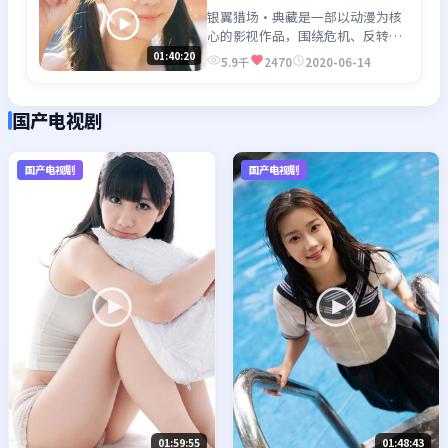
银翼猎场·典藏是一部以动漫为核
心的影视作品，围绕危机、反转与
人物成长展开，整体节奏紧凑，值
01:40:20
5.9千
2470
2020-06-14
得推荐观看。
国产电视剧
国产电视剧
国产电视剧
01:59:55
01:48:43