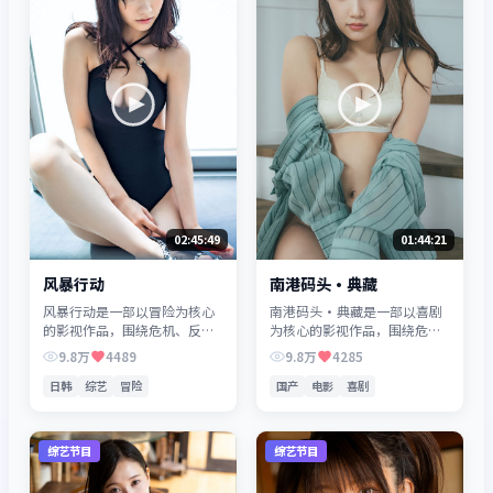
02:45:49
01:44:21
风暴行动
南港码头·典藏
风暴行动是一部以冒险为核心
南港码头·典藏是一部以喜剧
的影视作品，围绕危机、反转
为核心的影视作品，围绕危
与人物成长展开，整体节奏紧
机、反转与人物成长展开，整
9.8万
4489
9.8万
4285
凑，值得推荐观看。
体节奏紧凑，值得推荐观看。
日韩
综艺
冒险
国产
电影
喜剧
综艺节目
综艺节目