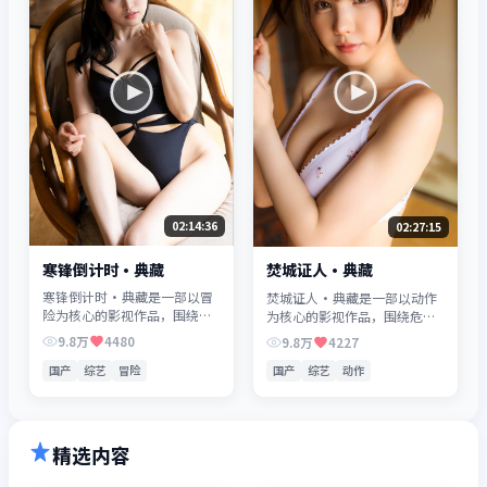
02:14:36
02:27:15
寒锋倒计时·典藏
焚城证人·典藏
寒锋倒计时·典藏是一部以冒
焚城证人·典藏是一部以动作
险为核心的影视作品，围绕危
为核心的影视作品，围绕危
机、反转与人物成长展开，整
机、反转与人物成长展开，整
9.8万
4480
9.8万
4227
体节奏紧凑，值得推荐观看。
体节奏紧凑，值得推荐观看。
国产
综艺
冒险
国产
综艺
动作
精选内容