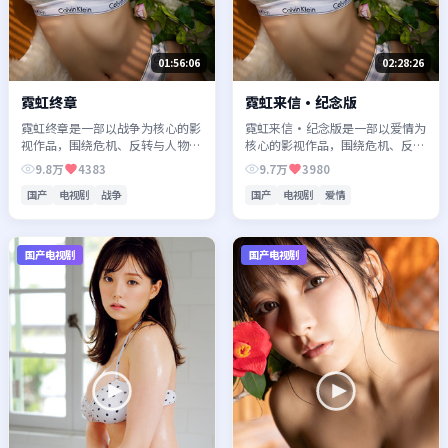
01:56:06
02:28:26
霓虹终章
霓虹来信·纪念版
霓虹终章是一部以战争为核心的影
霓虹来信·纪念版是一部以爱情为
视作品，围绕危机、反转与人物成
核心的影视作品，围绕危机、反转
长展开，整体节奏紧凑，值得推荐
与人物成长展开，整体节奏紧凑，
9.8万
4383
9.7万
3980
观看。
值得推荐观看。
国产
电视剧
战争
国产
电视剧
爱情
国产电视剧
国产电视剧