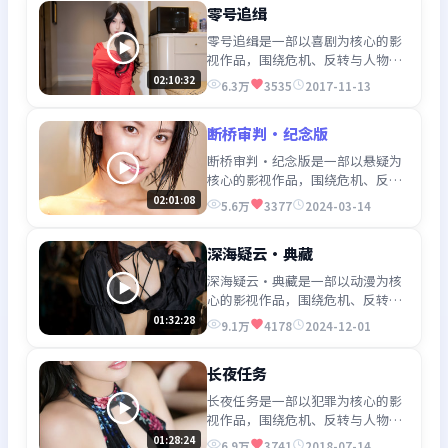
零号追缉
零号追缉是一部以喜剧为核心的影
视作品，围绕危机、反转与人物成
长展开，整体节奏紧凑，值得推荐
02:10:32
6.3万
3535
2017-11-13
观看。
断桥审判·纪念版
断桥审判·纪念版是一部以悬疑为
核心的影视作品，围绕危机、反转
与人物成长展开，整体节奏紧凑，
02:01:08
5.6万
3377
2024-03-14
值得推荐观看。
深海疑云·典藏
深海疑云·典藏是一部以动漫为核
心的影视作品，围绕危机、反转与
人物成长展开，整体节奏紧凑，值
01:32:28
9.1万
4178
2024-12-01
得推荐观看。
长夜任务
长夜任务是一部以犯罪为核心的影
视作品，围绕危机、反转与人物成
长展开，整体节奏紧凑，值得推荐
01:28:24
6.9万
3741
2018-07-14