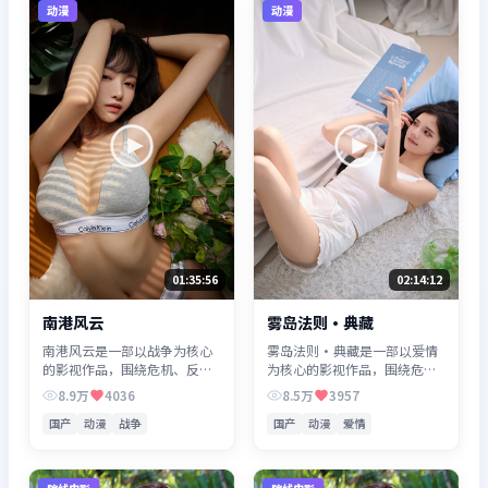
动漫
动漫
01:35:56
02:14:12
南港风云
雾岛法则·典藏
南港风云是一部以战争为核心
雾岛法则·典藏是一部以爱情
的影视作品，围绕危机、反转
为核心的影视作品，围绕危
与人物成长展开，整体节奏紧
机、反转与人物成长展开，整
8.9万
4036
8.5万
3957
凑，值得推荐观看。
体节奏紧凑，值得推荐观看。
国产
动漫
战争
国产
动漫
爱情