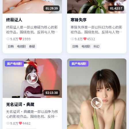
01:29:39
01:42:57
终局证人
寒锋失序
终局证人是一部以悬疑为核心的影
寒锋失序是一部以科幻为核心的影
视作品，围绕危机、反转与人物成
视作品，围绕危机、反转与人物成
长展开，整体节奏紧凑，值得推荐
长展开，整体节奏紧凑，值得推荐
9.8万
3999
9.8万
4532
观看。
观看。
日韩
电视剧
悬疑
日韩
电视剧
科幻
国产电视剧
国产电视剧
02:15:38
无名证词·典藏
无名证词·典藏是一部以战争为核
心的影视作品，围绕危机、反转与
人物成长展开，整体节奏紧凑，值
9.8万
4462
得推荐观看。