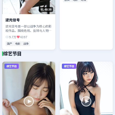
01:48:39
逆光信号
逆光信号是一部以战争为核心的影
视作品，围绕危机、反转与人物成
长展开，整体节奏紧凑，值得推荐
9.7万
4397
观看。
国产
电影
战争
综艺节目
综艺节目
综艺节目