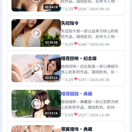
视作品，围绕危机、反转与人物成
长展开，整体节奏紧凑，值得推荐
01:54:16
2.1万
2536
2016-09-10
观看。
失控指令
失控指令是一部以战争为核心的影
视作品，围绕危机、反转与人物成
长展开，整体节奏紧凑，值得推荐
02:35:56
8.2万
4186
2020-03-04
观看。
暗夜回响·纪念版
暗夜回响·纪念版是一部以悬疑为
核心的影视作品，围绕危机、反转
与人物成长展开，整体节奏紧凑，
02:37:12
8.2万
4197
2018-09-26
值得推荐观看。
暗夜疑踪·典藏
暗夜疑踪·典藏是一部以犯罪为核
心的影视作品，围绕危机、反转与
人物成长展开，整体节奏紧凑，值
02:32:16
5.5万
3527
2020-12-09
得推荐观看。
银翼猎场·典藏