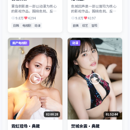
雾岛倒影是一部以动漫为核心
危城回声是一部以冒险为核心
的影视作品，围绕危机、反转
的影视作品，围绕危机、反转
与人物成长展开，整体节奏紧
与人物成长展开，整体节奏紧
9.8万
4294
9.8万
4197
凑，值得推荐观看。
凑，值得推荐观看。
日韩
电视剧
动漫
欧美
综艺
冒险
国产电视剧
动漫
02:00:28
01:52:44
霓虹猎场·典藏
焚城余震·典藏