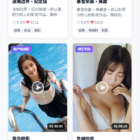
迷城边界·纪念版
暴雪余震·典藏
迷城边界·纪念版是一部以喜
暴雪余震·典藏是一部以犯罪
剧为核心的影视作品，围绕危
为核心的影视作品，围绕危
机、反转与人物成长展开，整
机、反转与人物成长展开，整
9.8万
4522
9.8万
4350
体节奏紧凑，值得推荐观看。
体节奏紧凑，值得推荐观看。
欧美
动漫
喜剧
欧美
电视剧
犯罪
国产电视剧
综艺节目
01:48:43
01:48:14
雾岛倒影
危城回声