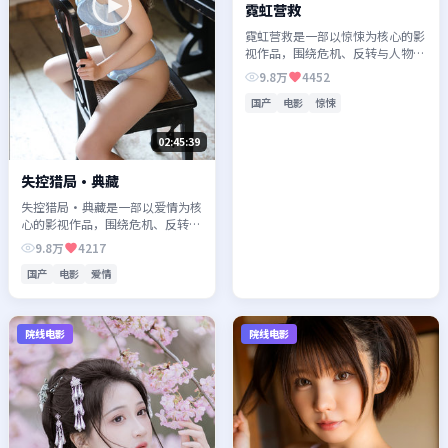
霓虹营救
霓虹营救是一部以惊悚为核心的影
视作品，围绕危机、反转与人物成
长展开，整体节奏紧凑，值得推荐
9.8万
4452
观看。
国产
电影
惊悚
02:45:39
失控猎局·典藏
失控猎局·典藏是一部以爱情为核
心的影视作品，围绕危机、反转与
人物成长展开，整体节奏紧凑，值
9.8万
4217
得推荐观看。
国产
电影
爱情
院线电影
院线电影